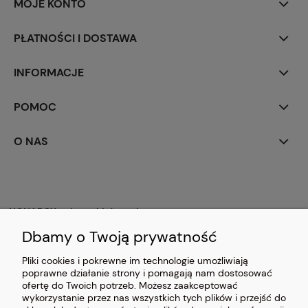
MOJE KONTO
PŁATNOŚCI I DOSTAWA
INFORMACJE
POMOC
O NAS
NONABOX - skrzynki drewniane
63-921 Chojno 109
Dbamy o Twoją prywatność
woj. wielkopolskie
NIP: 6991854001
Pliki cookies i pokrewne im technologie umożliwiają
Godziny otwarcia:
poprawne działanie strony i pomagają nam dostosować
Pn – Pt: 8:00 – 17:00
ofertę do Twoich potrzeb. Możesz zaakceptować
Sb – zamknięte
wykorzystanie przez nas wszystkich tych plików i przejść do