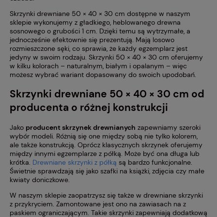
Skrzynki drewniane 50 × 40 × 30 cm dostępne w naszym
sklepie wykonujemy z gładkiego, heblowanego drewna
sosnowego o grubości 1 cm. Dzięki temu są wytrzymałe, a
jednocześnie efektownie się prezentują. Mają losowo
rozmieszczone sęki, co sprawia, że każdy egzemplarz jest
jedyny w swoim rodzaju. Skrzynki 50 × 40 × 30 cm oferujemy
w kilku kolorach – naturalnym, białym i opalanym – więc
możesz wybrać wariant dopasowany do swoich upodobań.
Skrzynki drewniane 50 × 40 × 30 cm od
producenta o różnej konstrukcji
Jako
producent skrzynek drewnianych
zapewniamy szeroki
wybór modeli. Różnią się one między sobą nie tylko kolorem,
ale także konstrukcją. Oprócz klasycznych skrzynek oferujemy
między innymi egzemplarze z półką. Może być ona długa lub
krótka.
Drewniane skrzynki z półką
są bardzo funkcjonalne.
Świetnie sprawdzają się jako szafki na książki, zdjęcia czy małe
kwiaty doniczkowe.
W naszym sklepie zaopatrzysz się także w drewniane skrzynki
z przykryciem. Zamontowane jest ono na zawiasach na z
paskiem ograniczającym. Takie skrzynki zapewniają dodatkową