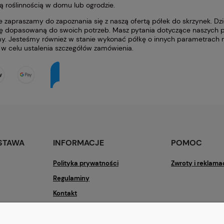
ą roślinnością w domu lub ogrodzie.
e zapraszamy do zapoznania się z naszą ofertą półek do skrzynek. Dzi
ję dopasowaną do swoich potrzeb. Masz pytania dotyczące naszych p
. Jesteśmy również w stanie wykonać półkę o innych parametrach ni
i w celu ustalenia szczegółów zamówienia.
OSTAWA
INFORMACJE
POMOC
Polityka prywatności
Zwroty i reklama
Regulaminy
Kontakt