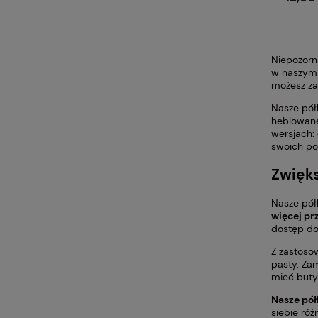
Niepozorn
w naszym
możesz za
Nasze pół
heblowane
wersjach:
swoich po
Zwięks
Nasze pół
więcej pr
dostęp do
Z zastoso
pasty. Zam
mieć buty
Nasze pół
siebie ró