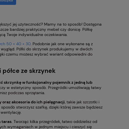
koszyka
iększyć jej użyteczność? Mamy na to sposób! Dostępna
szcze bardziej praktyczny mebel czy donicę. Półkę
ącą Twoje indywidualne oczekiwania.
ych 50 × 40 × 30
. Podobnie jak one wykonane są z
y wygląd. Półki do skrzynek produkujemy w dwóch
zięki czemu możesz wybrać wariant odpowiedni do
i półce ze skrzynek
ć skrzynkę w funkcjonalny pojemnik z jedną lub
zy w estetyczny sposób. Przegródki umożliwiają łatwy
isz podczas sprzątania.
 oraz akcesoria do ich pielęgnacji
, takie jak szczotki i
n sposób stworzysz szafkę, dzięki której zawsze będziesz
 wentylację.
 taras
. Tworząc kilka przegródek, łatwo oddzielisz od
nnych wymaganiach w jednym miejscu i cieszyć się