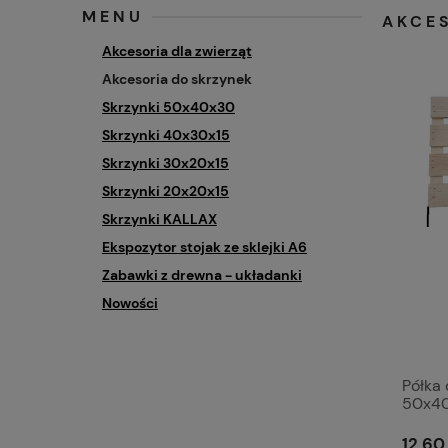
MENU
AKCE
Akcesoria dla zwierząt
Akcesoria do skrzynek
Skrzynki 50x40x30
Skrzynki 40x30x15
Skrzynki 30x20x15
Skrzynki 20x20x15
Skrzynki KALLAX
Ekspozytor stojak ze sklejki A6
Zabawki z drewna - układanki
Nowości
Półka 
50x40
12,60 