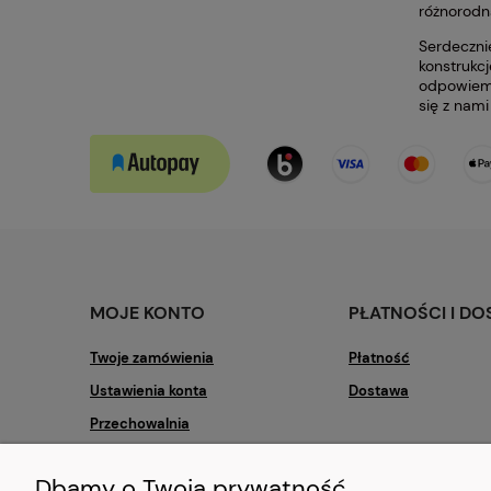
różnorodn
Serdeczni
konstrukc
odpowiemy
się z nam
MOJE KONTO
PŁATNOŚCI I D
Twoje zamówienia
Płatność
Ustawienia konta
Dostawa
Przechowalnia
Dbamy o Twoją prywatność