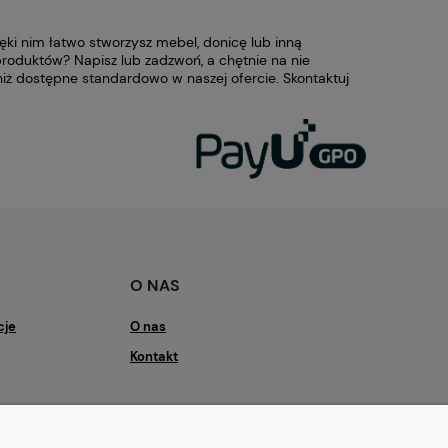
ęki nim łatwo stworzysz mebel, donicę lub inną
roduktów? Napisz lub zadzwoń, a chętnie na nie
ż dostępne standardowo w naszej ofercie. Skontaktuj
O NAS
cje
O nas
Kontakt