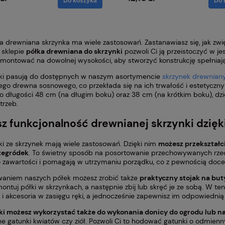
Do koszyka
Do 
a drewniana skrzynka ma wiele zastosowań. Zastanawiasz się, jak zw
 sklepie
półka drewniana do skrzynki
pozwoli Ci ją przeistoczyć w je
montować na dowolnej wysokości, aby stworzyć konstrukcję spełniaj
ki pasują do dostępnych w naszym asortymencie
skrzynek drewnian
go drewna sosnowego, co przekłada się na ich trwałość i estetyczn
 o długości 48 cm (na długim boku) oraz 38 cm (na krótkim boku), d
trzeb.
z funkcjonalność drewnianej skrzynki dzięk
ki ze skrzynek mają wiele zastosowań. Dzięki nim
możesz przekształci
zegródek
. To świetny sposób na posortowanie przechowywanych rzec
 zawartości i pomagają w utrzymaniu porządku, co z pewnością docen
waniem naszych półek możesz zrobić także
praktyczny stojak na buty
ontuj półki w skrzynkach, a następnie zbij lub skręć je ze sobą. W te
 i akcesoria w zasięgu ręki, a jednocześnie zapewnisz im odpowiednią
ki możesz wykorzystać także do wykonania donicy do ogrodu lub na
żne gatunki kwiatów czy ziół. Pozwoli Ci to hodować gatunki o odmie