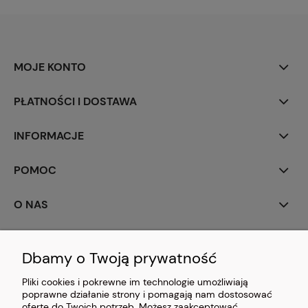
MOJE KONTO
PŁATNOŚCI I DOSTAWA
INFORMACJE
POMOC
O NAS
Dbamy o Twoją prywatność
NONABOX - skrzynki drewniane
Pliki cookies i pokrewne im technologie umożliwiają
63-921 Chojno 109
poprawne działanie strony i pomagają nam dostosować
woj. wielkopolskie
ofertę do Twoich potrzeb. Możesz zaakceptować