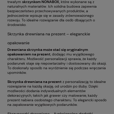
trwałym
skrzynkom NONABOX,
które wykonane są z
naturalnych materiałów. Ich solidna budowa zapewnia
bezpieczeństwo przechowywanych produktów, a
jednocześnie wpisuje się w zasady zrównoważonego
rozwoju. To idealne rozwiązanie dla osób dbających o
środowisko.
Skrzynka drewniana na prezent – eleganckie
opakowanie
Drewniana skrzynka może stać się oryginalnym
opakowaniem na prezent
, dodając mu wyjątkowego
charakteru. Możliwość personalizacji sprawia, że każdy
podarunek staje się niepowtarzalny i dostosowany do okazji.
To doskonały sposób na wyróżnienie się podczas wręczania
upominków.
Skrzynka drewniana na prezent
z personalizacją to idealne
rozwiązanie na każdą okazję, od urodzin po śluby. Dzięki
możliwości dodania indywidualnych elementów
dekoracyjnych, takich jak grawer czy malowanie, każdy
prezent nabiera osobistego charakteru. To elegancki sposób
na zapakowanie wyjątkowych podarunków.
Skrzyneczki drewniane – funkcjonalne dodatki