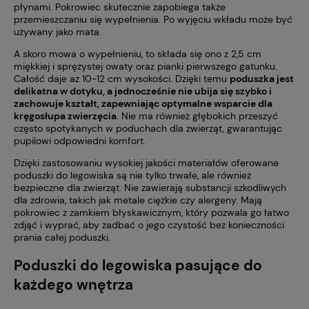
płynami. Pokrowiec skutecznie zapobiega także
przemieszczaniu się wypełnienia. Po wyjęciu wkładu może być
używany jako mata.
A skoro mowa o wypełnieniu, to składa się ono z 2,5 cm
miękkiej i sprężystej owaty oraz pianki pierwszego gatunku.
Całość daje aż 10-12 cm wysokości. Dzięki temu
poduszka jest
delikatna w dotyku, a jednocześnie nie ubija się szybko i
zachowuje kształt, zapewniając optymalne wsparcie dla
kręgosłupa zwierzęcia
. Nie ma również głębokich przeszyć
często spotykanych w poduchach dla zwierząt, gwarantując
pupilowi odpowiedni komfort.
Dzięki zastosowaniu wysokiej jakości materiałów oferowane
poduszki do legowiska są nie tylko trwałe, ale również
bezpieczne dla zwierząt. Nie zawierają substancji szkodliwych
dla zdrowia, takich jak metale ciężkie czy alergeny. Mają
pokrowiec z zamkiem błyskawicznym, który pozwala go łatwo
zdjąć i wyprać, aby zadbać o jego czystość bez konieczności
prania całej poduszki.
Poduszki do legowiska pasujące do
każdego wnętrza