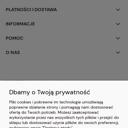
PŁATNOŚCI I DOSTAWA
INFORMACJE
POMOC
O NAS
NONABOX - skrzynki drewniane
63-921 Chojno 109
Dbamy o Twoją prywatność
woj. wielkopolskie
NIP: 6991854001
Pliki cookies i pokrewne im technologie umożliwiają
Godziny otwarcia:
poprawne działanie strony i pomagają nam dostosować
Pn – Pt: 8:00 – 17:00
ofertę do Twoich potrzeb. Możesz zaakceptować
Sb – zamknięte
wykorzystanie przez nas wszystkich tych plików i przejść do
sklepu lub dostosować użycie plików do swoich preferencji,
skrzynki.nonabox@gmail.com
wybierając opcję "Dostosuj zgody".