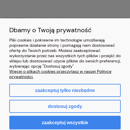
NONABOX - skrzynki drewniane
63-921 Chojno 109
Dbamy o Twoją prywatność
woj. wielkopolskie
NIP: 6991854001
Pliki cookies i pokrewne im technologie umożliwiają
Godziny otwarcia:
poprawne działanie strony i pomagają nam dostosować
Pn – Pt: 8:00 – 17:00
ofertę do Twoich potrzeb. Możesz zaakceptować
Sb – zamknięte
wykorzystanie przez nas wszystkich tych plików i przejść do
sklepu lub dostosować użycie plików do swoich preferencji,
skrzynki.nonabox@gmail.com
wybierając opcję "Dostosuj zgody".
Piotr:
+48 665 969 227
Więcej o plikach cookies przeczytasz w naszej Polityce
+48 603 406 812
prywatności.
zaakceptuj tylko niezbędne
pokaż pełną wersję strony
dostosuj zgody
Sklep internetowy Shoper.pl
zaakceptuj wszystkie